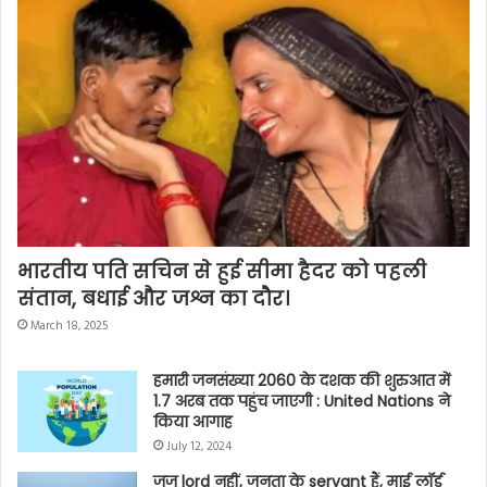
भारतीय पति सचिन से हुई सीमा हैदर को पहली
संतान, बधाई और जश्न का दौर।
March 18, 2025
हमारी जनसंख्या 2060 के दशक की शुरुआत में
1.7 अरब तक पहुंच जाएगी : United Nations ने
किया आगाह
July 12, 2024
जज lord नहीं, जनता के servant हैं, माई लॉर्ड
नहीं कहेंगे, High Court lawyers ने लिया
फैसला
July 12, 2024
कंगना रनौत को चंडीगढ़ एयरपोर्ट पर मारा थप्पड़,
गिरफ्तार हुई CISF की आरोपी जवान
June 6, 2024
LS 2024 Election Result: मायावती ने