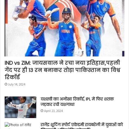
IND vs ZIM: जायसवाल ने रचा नया इतिहास,पहली
गेंद पर ही 13 रन बनाकर तोड़ा पाकिस्तान का विश्व
रिकॉर्ड
July 14, 2024
यशस्वी का अनोखा रिकॉर्ड, IPL में फिर शतक
जड़कर रची यशगाथा
April 23, 2024
राजेंद्र शूटिंग स्पोर्ट एकेडमी रायबरेली में युवाओं को
सिखाएगी शूटिंग(निशानेबाजी)
August 13, 2021
ओलंपिक के हर रंग के पदक विजेताओं को
धनराशि सहित सम्मानित करेगी योगी सरकार
August 13, 2021